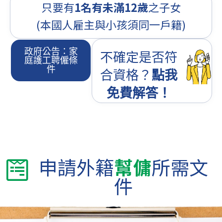
只要有
1名有未滿12歲
之子女
(本國人雇主與小孩須同一戶籍)
政府公告：家
不確定是否符
庭護工聘僱條
件
合資格？
點我
免費解答！
申請外籍
幫傭
所需文
件