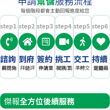
申請
幫傭
服務流程
每個階段都會主動回報進度給您
step1
step2
step3
step4
step5
step6
諮詢
到府
簽約
挑工
交工
持續
顧問免費諮詢
拜訪評估
申請文件清單
視訊/面試挑工
準時交付
關懷與定期追蹤
傑報
全方位後續服務